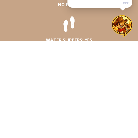
NO FLOAT
WATER SLIPPERS: YES
Cowboys, dare to enjoy a fantastic route
with various slopes and sensations!