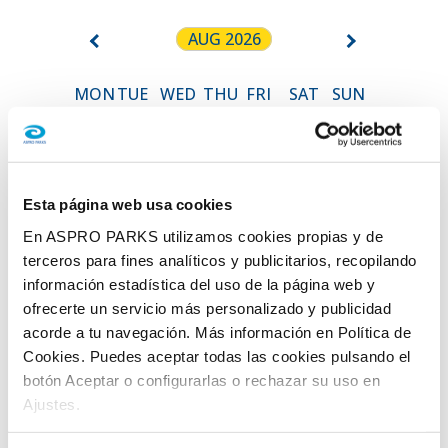
AUG 2026
MON
TUE
WED
THU
FRI
SAT
SUN
1
2
3
4
5
6
7
9
8
Esta página web usa cookies
10
11
12
13
14
15
16
En ASPRO PARKS utilizamos cookies propias y de
terceros para fines analíticos y publicitarios, recopilando
17
18
19
20
21
22
23
información estadística del uso de la página web y
ofrecerte un servicio más personalizado y publicidad
24
25
26
27
28
29
30
acorde a tu navegación. Más información en Política de
31
Cookies. Puedes aceptar todas las cookies pulsando el
botón Aceptar o configurarlas o rechazar su uso en
Open: 10:00h to 17:00h
Ajustes.
Open: 10:00h to 18:00h