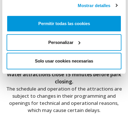
Mostrar detalles
Closed
Permitir todas las cookies
The company reserves the right to change dates
and times at any time as long as internal
Personalizar
circumstances so require.
Operating and opening schedule restrictions on
Solo usar cookies necesarias
Attractions
:
Water attractions close 15 minutes before park
closing.
The schedule and operation of the attractions are
subject to changes in their programming and
openings for technical and operational reasons,
which may cause certain delays.