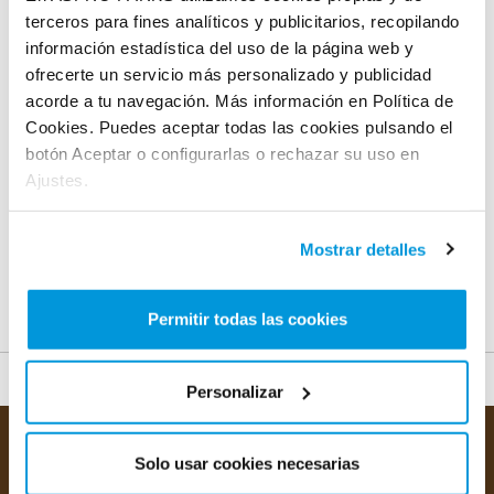
terceros para fines analíticos y publicitarios, recopilando
La
información estadística del uso de la página web y
Ponderosa
El Álamo
ofrecerte un servicio más personalizado y publicidad
acorde a tu navegación. Más información en Política de
Cookies. Puedes aceptar todas las cookies pulsando el
botón Aceptar o configurarlas o rechazar su uso en
Ajustes.
Coyote
Mostrar detalles
Park
Daky Park
Permitir todas las cookies
Personalizar
Solo usar cookies necesarias
Contacto
Empleo
Normas del parque